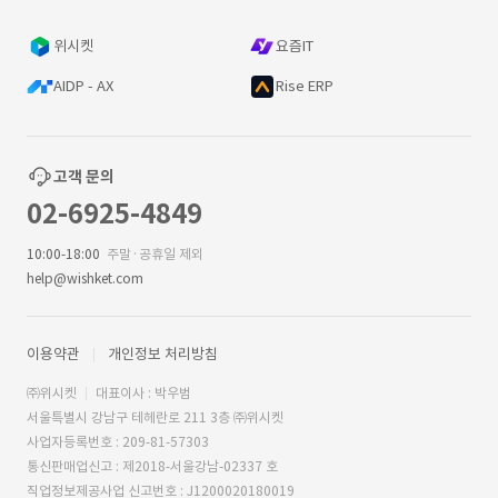
위시켓
요즘IT
AIDP - AX
Rise ERP
고객 문의
02-6925-4849
10:00-18:00
주말·공휴일 제외
help@wishket.com
이용약관
개인정보 처리방침
㈜위시켓
대표이사 : 박우범
서울특별시 강남구 테헤란로 211 3층 ㈜위시켓
사업자등록번호 : 209-81-57303
통신판매업신고 : 제2018-서울강남-02337 호
직업정보제공사업 신고번호 : J1200020180019