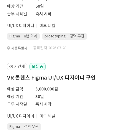
예상 기간
60일
근무 시작일
즉시 시작
UI/UX 디자이너
미드 레벨
Figma · 8년 이하
prototyping · 경력 무관
led 화면 대응 · 경력 무관
· 등록일자 2026.07.28.
서울특별시
기간제
모집 중
🕒
VR 콘텐츠 Figma UI/UX 디자이너 구인
예상 금액
3,000,000원
예상 기간
30일
근무 시작일
즉시 시작
UI/UX 디자이너
미드 레벨
Figma · 경력 무관