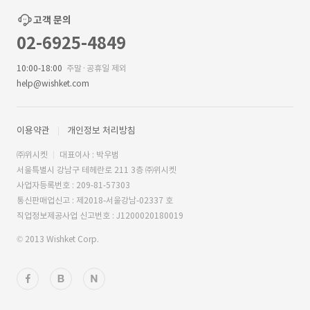
고객 문의
02-6925-4849
10:00-18:00
주말·공휴일 제외
help@wishket.com
이용약관
개인정보 처리방침
㈜위시켓
대표이사 : 박우범
서울특별시 강남구 테헤란로 211 3층 ㈜위시켓
사업자등록번호 : 209-81-57303
통신판매업신고 : 제2018-서울강남-02337 호
직업정보제공사업 신고번호 : J1200020180019
© 2013 Wishket Corp.