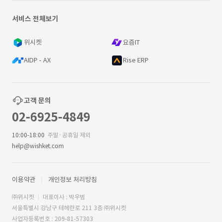
서비스 전체보기
위시켓
요즘IT
AIDP - AX
Rise ERP
고객 문의
02-6925-4849
10:00-18:00
주말·공휴일 제외
help@wishket.com
이용약관
개인정보 처리방침
㈜위시켓
대표이사 : 박우범
서울특별시 강남구 테헤란로 211 3층 ㈜위시켓
사업자등록번호 : 209-81-57303