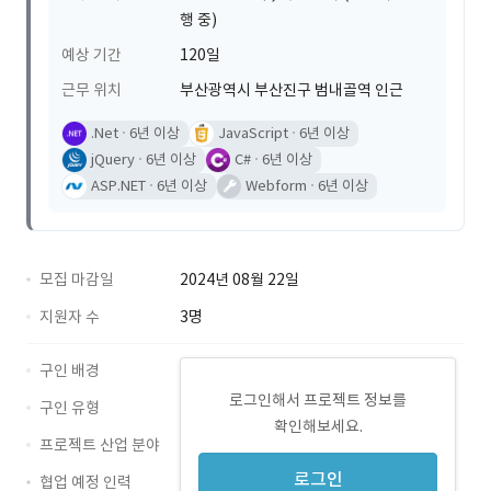
행 중)
예상 기간
120일
근무 위치
부산광역시 부산진구 범내골역 인근
.Net
6년 이상
JavaScript
6년 이상
jQuery
6년 이상
C#
6년 이상
ASP.NET
6년 이상
Webform
6년 이상
모집 마감일
2024년 08월 22일
지원자 수
3명
구인 배경
로그인해서 프로젝트 정보를
구인 유형
확인해보세요.
프로젝트 산업 분야
로그인
협업 예정 인력