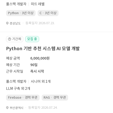
풀스택 개발자
미드 레벨
Python · 3년 이상
C · 3년 이상
· 등록일자 2026.07.23.
경상남도
기간제
모집 중
🕒
Python 기반 추천 시스템 AI 모델 개발
예상 금액
6,000,000원
예상 기간
90일
근무 시작일
즉시 시작
풀스택 개발자
시니어 외 1개
LLM 구축 외 2개
Firebase · 경력 무관
RAG · 경력 무관
re-ranking · 경력 무관
P
· 등록일자 2026.07.24.
부산광역시