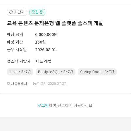
기간제
모집 중
🕒
교육 콘텐츠 문제은행 웹 플랫폼 풀스택 개발
예상 금액
6,000,000원
예상 기간
150일
근무 시작일
2026.08.01.
풀스택 개발자
미드 레벨
Java · 3~7년
PostgreSQL · 3~7년
Spring Boot · 3~7년
Pyth
· 등록일자 2026.07.27.
서울특별시
로그인
하여 편리하게 이용하세요!