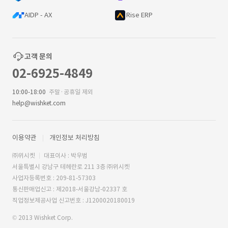
AIDP - AX
Rise ERP
고객 문의
02-6925-4849
10:00-18:00
주말·공휴일 제외
help@wishket.com
이용약관
개인정보 처리방침
㈜위시켓
대표이사 : 박우범
서울특별시 강남구 테헤란로 211 3층 ㈜위시켓
사업자등록번호 : 209-81-57303
통신판매업신고 : 제2018-서울강남-02337 호
직업정보제공사업 신고번호 : J1200020180019
© 2013 Wishket Corp.