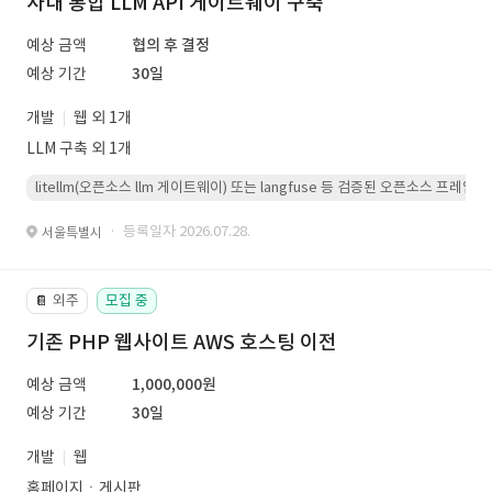
사내 통합 LLM API 게이트웨이 구축
예상 금액
협의 후 결정
예상 기간
30일
개발
웹 외 1개
LLM 구축 외 1개
litellm(오픈소스 llm 게이트웨이) 또는 langfuse 등 검증된 오픈소스 프
· 등록일자 2026.07.28.
서울특별시
외주
모집 중
📔
기존 PHP 웹사이트 AWS 호스팅 이전
예상 금액
1,000,000원
예상 기간
30일
개발
웹
홈페이지ㆍ게시판