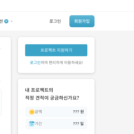
션
로그인
회원가입
유사사례 검색 AI
.
프로젝트 지원하기
‘이런 거’ 만들어본
개발 회사 있어?
로그인
하여 편리하게 이용하세요!
바로가기
내 프로젝트의
적정 견적이 궁금하신가요?
금액
??? 원
기간
??? 일