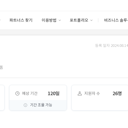
파트너스 찾기
이용방법
포트폴리오
비즈니스 솔루
이용방법
포트폴리오
엔터프라이즈
I
파트너 등급
이용후기
등록 일자 2024.08.14
안심 코드 케어
이용요금
솔루션 마켓
고객센터
스토어
폼
120일
26명
예상 기간
지원자 수
기간 조율 가능