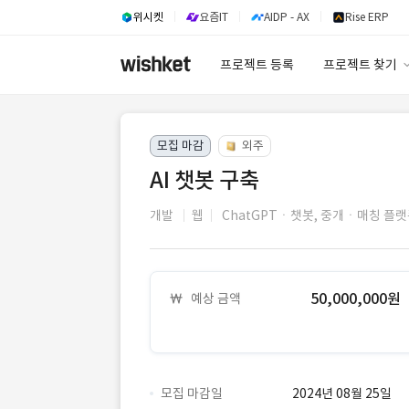
위시켓
요즘IT
AIDP - AX
Rise ERP
프로젝트 등록
프로젝트 찾기
프로젝트 찾기
모집 마감
외주
유사사례 검색 A
AI 챗봇 구축
개발
웹
ChatGPTㆍ챗봇,
중개ㆍ매칭 플랫
50,000,000원
예상 금액
모집 마감일
2024년 08월 25일