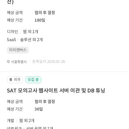
산)
예상 금액
협의 후 결정
예상 기간
180일
디자인
웹 외 1개
SaaSㆍ솔루션 외 2개
미리캔버스
· 등록일자 2026.01.26.
서울특별시
외주
모집 중
📔
SAT 모의고사 웹사이트 서버 이관 및 DB 튜닝
예상 금액
협의 후 결정
예상 기간
30일
개발
웹 외 2개
네트워크ㆍ서버 운영 외 1개