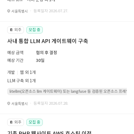
· 등록일자 2026.07.27.
서울특별시
외주
모집 중
📔
사내 통합 LLM API 게이트웨이 구축
예상 금액
협의 후 결정
예상 기간
30일
개발
웹 외 1개
LLM 구축 외 1개
litellm(오픈소스 llm 게이트웨이) 또는 langfuse 등 검증된 오픈소스 프
· 등록일자 2026.07.28.
서울특별시
외주
모집 중
📔
기존 PHP 웹사이트 AWS 호스팅 이전