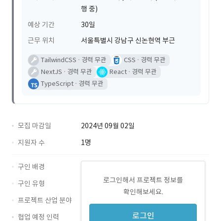
행 중)
예상 기간
30일
근무 위치
서울특별시 강남구 신논현역 부근
TailwindCSS
경력 무관
CSS
경력 무관
NextJS
경력 무관
React
경력 무관
TypeScript
경력 무관
모집 마감일
2024년 09월 02일
지원자 수
1명
구인 배경
로그인해서 프로젝트 정보를
구인 유형
확인해보세요.
프로젝트 산업 분야
로그인
협업 예정 인력