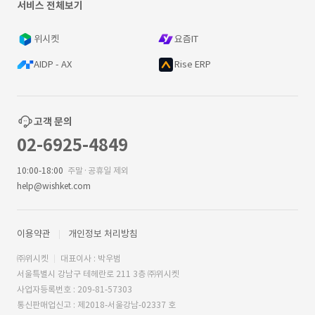
서비스 전체보기
위시켓
요즘IT
AIDP - AX
Rise ERP
고객 문의
02-6925-4849
10:00-18:00
주말·공휴일 제외
help@wishket.com
이용약관
개인정보 처리방침
㈜위시켓
대표이사 : 박우범
서울특별시 강남구 테헤란로 211 3층 ㈜위시켓
사업자등록번호 : 209-81-57303
통신판매업신고 : 제2018-서울강남-02337 호