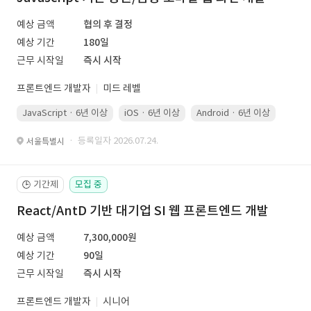
예상 금액
협의 후 결정
예상 기간
180일
근무 시작일
즉시 시작
프론트엔드 개발자
미드 레벨
JavaScript · 6년 이상
iOS · 6년 이상
Android · 6년 이상
Kotli
· 등록일자 2026.07.24.
서울특별시
기간제
모집 중
🕒
React/AntD 기반 대기업 SI 웹 프론트엔드 개발
예상 금액
7,300,000원
예상 기간
90일
근무 시작일
즉시 시작
프론트엔드 개발자
시니어