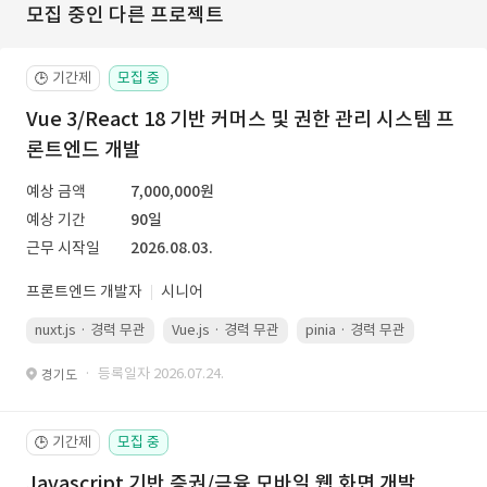
모집 중인 다른 프로젝트
기간제
모집 중
🕒
Vue 3/React 18 기반 커머스 및 권한 관리 시스템 프
론트엔드 개발
예상 금액
7,000,000원
예상 기간
90일
근무 시작일
2026.08.03.
프론트엔드 개발자
시니어
nuxt.js · 경력 무관
Vue.js · 경력 무관
pinia · 경력 무관
TypeScr
· 등록일자 2026.07.24.
경기도
기간제
모집 중
🕒
Javascript 기반 증권/금융 모바일 웹 화면 개발