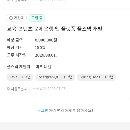
기간제
모집 중
🕒
교육 콘텐츠 문제은행 웹 플랫폼 풀스택 개발
예상 금액
6,000,000원
예상 기간
150일
근무 시작일
2026.08.01.
풀스택 개발자
미드 레벨
Java · 3~7년
PostgreSQL · 3~7년
Spring Boot · 3~7년
Pyth
· 등록일자 2026.07.27.
서울특별시
로그인
하여 편리하게 이용하세요!