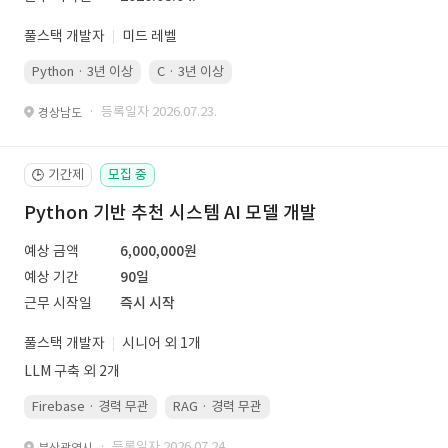
풀스택 개발자
미드 레벨
Python · 3년 이상
C · 3년 이상
· 등록일자 2026.07.23.
경상남도
기간제
모집 중
🕒
Python 기반 추천 시스템 AI 모델 개발
예상 금액
6,000,000원
예상 기간
90일
근무 시작일
즉시 시작
풀스택 개발자
시니어 외 1개
LLM 구축 외 2개
Firebase · 경력 무관
RAG · 경력 무관
re-ranking · 경력 무관
P
· 등록일자 2026.07.24.
부산광역시