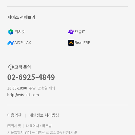
서비스 전체보기
위시켓
요즘IT
AIDP - AX
Rise ERP
고객 문의
02-6925-4849
10:00-18:00
주말·공휴일 제외
help@wishket.com
이용약관
개인정보 처리방침
㈜위시켓
대표이사 : 박우범
서울특별시 강남구 테헤란로 211 3층 ㈜위시켓