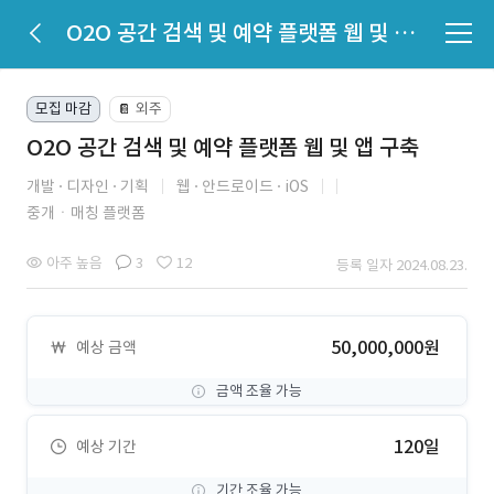
O2O 공간 검색 및 예약 플랫폼 웹 및 앱 구축
모집 마감
외주
📔
O2O 공간 검색 및 예약 플랫폼 웹 및 앱 구축
개발
디자인
기획
웹
안드로이드
iOS
중개ㆍ매칭 플랫폼
아주 높음
3
12
등록 일자 2024.08.23.
50,000,000원
예상 금액
금액 조율 가능
120일
예상 기간
기간 조율 가능