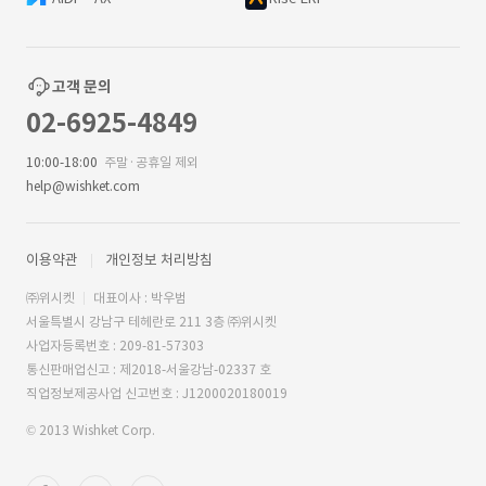
고객 문의
02-6925-4849
10:00-18:00
주말·공휴일 제외
help@wishket.com
이용약관
개인정보 처리방침
㈜위시켓
대표이사 : 박우범
서울특별시 강남구 테헤란로 211 3층 ㈜위시켓
사업자등록번호 : 209-81-57303
통신판매업신고 : 제2018-서울강남-02337 호
직업정보제공사업 신고번호 : J1200020180019
© 2013 Wishket Corp.