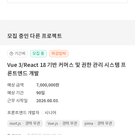
모집 중인 다른 프로젝트
기간제
모집 중
마감임박
🕒
Vue 3/React 18 기반 커머스 및 권한 관리 시스템 프
론트엔드 개발
예상 금액
7,000,000원
예상 기간
90일
근무 시작일
2026.08.03.
프론트엔드 개발자
시니어
nuxt.js · 경력 무관
Vue.js · 경력 무관
pinia · 경력 무관
TypeScr