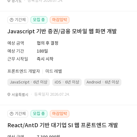
· 등록일자 2026.07.24.
경기도
기간제
모집 중
마감임박
🕒
Javascript 기반 증권/금융 모바일 웹 화면 개발
예상 금액
협의 후 결정
예상 기간
180일
근무 시작일
즉시 시작
프론트엔드 개발자
미드 레벨
JavaScript · 6년 이상
iOS · 6년 이상
Android · 6년 이상
Kotli
· 등록일자 2026.07.24.
서울특별시
기간제
모집 중
마감임박
🕒
React/AntD 기반 대기업 SI 웹 프론트엔드 개발