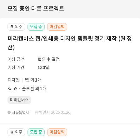
모집 중인 다른 프로젝트
외주
모집 중
마감임박
📔
미리캔버스 웹/인쇄용 디자인 템플릿 정기 제작 (월 정
산)
예상 금액
협의 후 결정
예상 기간
180일
디자인
웹 외 1개
SaaSㆍ솔루션 외 2개
미리캔버스
· 등록일자 2026.01.26.
서울특별시
외주
모집 중
마감임박
📔