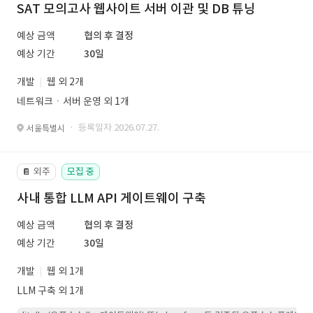
SAT 모의고사 웹사이트 서버 이관 및 DB 튜닝
예상 금액
협의 후 결정
예상 기간
30일
개발
웹 외 2개
네트워크ㆍ서버 운영 외 1개
· 등록일자 2026.07.27.
서울특별시
외주
모집 중
📔
사내 통합 LLM API 게이트웨이 구축
예상 금액
협의 후 결정
예상 기간
30일
개발
웹 외 1개
LLM 구축 외 1개