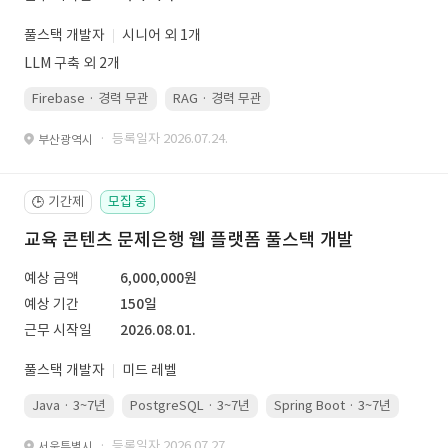
풀스택 개발자
시니어 외 1개
LLM 구축 외 2개
Firebase · 경력 무관
RAG · 경력 무관
re-ranking · 경력 무관
P
· 등록일자 2026.07.24.
부산광역시
기간제
모집 중
🕒
교육 콘텐츠 문제은행 웹 플랫폼 풀스택 개발
예상 금액
6,000,000원
예상 기간
150일
근무 시작일
2026.08.01.
풀스택 개발자
미드 레벨
Java · 3~7년
PostgreSQL · 3~7년
Spring Boot · 3~7년
Pyth
· 등록일자 2026.07.27.
서울특별시