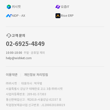
위시켓
요즘IT
AIDP - AX
Rise ERP
고객 문의
02-6925-4849
10:00-18:00
주말·공휴일 제외
help@wishket.com
이용약관
개인정보 처리방침
㈜위시켓
대표이사 : 박우범
서울특별시 강남구 테헤란로 211 3층 ㈜위시켓
사업자등록번호 : 209-81-57303
통신판매업신고 : 제2018-서울강남-02337 호
직업정보제공사업 신고번호 : J1200020180019