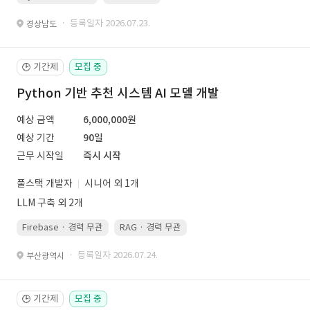
· 등록일자 2026.07.23.
경상남도
기간제
모집 중
🕒
Python 기반 추천 시스템 AI 모델 개발
예상 금액
6,000,000원
예상 기간
90일
근무 시작일
즉시 시작
풀스택 개발자
시니어 외 1개
LLM 구축 외 2개
Firebase · 경력 무관
RAG · 경력 무관
re-ranking · 경력 무관
P
· 등록일자 2026.07.24.
부산광역시
기간제
모집 중
🕒