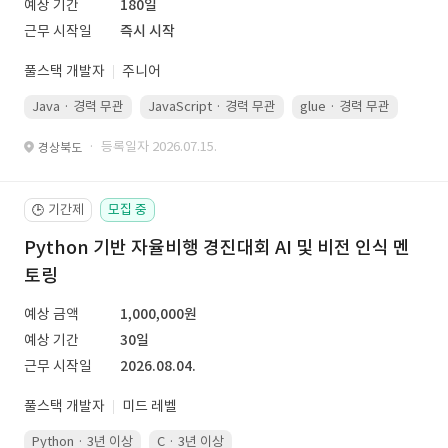
예상 기간
180일
근무 시작일
즉시 시작
풀스택 개발자
주니어
Java · 경력 무관
JavaScript · 경력 무관
glue · 경력 무관
· 등록일자 2026.07.15.
경상북도
기간제
모집 중
🕒
Python 기반 자율비행 경진대회 AI 및 비전 인식 멘
토링
예상 금액
1,000,000원
예상 기간
30일
근무 시작일
2026.08.04.
풀스택 개발자
미드 레벨
Python · 3년 이상
C · 3년 이상