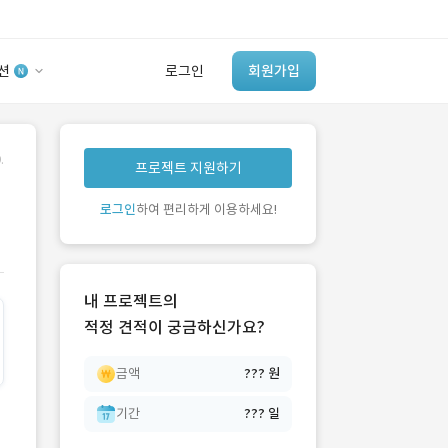
션
로그인
회원가입
유사사례 검색 AI
.
프로젝트 지원하기
‘이런 거’ 만들어본
개발 회사 있어?
로그인
하여 편리하게 이용하세요!
바로가기
내 프로젝트의
적정 견적이 궁금하신가요?
금액
??? 원
기간
??? 일