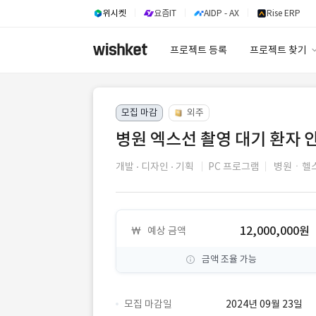
위시켓
요즘IT
AIDP - AX
Rise ERP
프로젝트 등록
프로젝트 찾기
프로젝트 찾기
모집 마감
외주
유사사례 검색 A
병원 엑스선 촬영 대기 환자 
개발
디자인
기획
PC 프로그램
병원ㆍ헬
12,000,000원
예상 금액
금액 조율 가능
모집 마감일
2024년 09월 23일