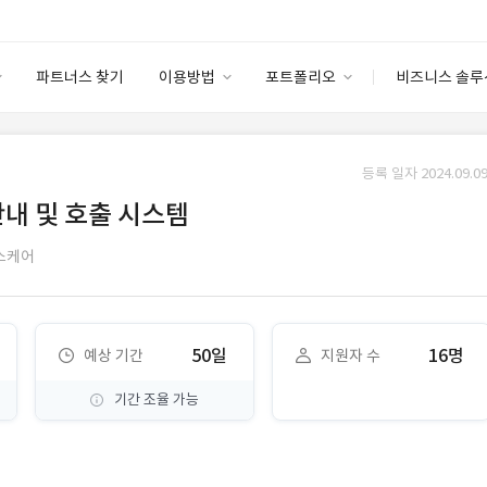
파트너스 찾기
이용방법
포트폴리오
비즈니스 솔루
이용방법
포트폴리오
엔터프라이즈
I
파트너 등급
이용후기
등록 일자 2024.09.09
안심 코드 케어
이용요금
솔루션 마켓
안내 및 호출 시스템
고객센터
스토어
스케어
50일
16명
예상 기간
지원자 수
기간 조율 가능