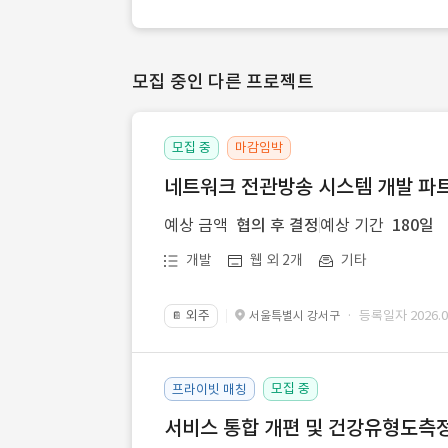
모집 중인 다른 프로젝트
모집 중
마감임박
네트워크 전관방송 시스템 개발 파트
예상 금액
협의 후 결정
예상 기간
180일
개발
웹 외 2개
기타
외주
· 등록일자 2026.07
서울특별시 강서구
📔
모집 중
프라이빗 매칭
서비스 통합 개편 및 건강유형도측정