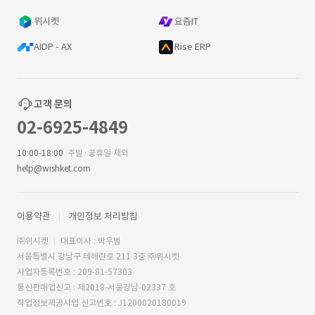
위시켓
요즘IT
AIDP - AX
Rise ERP
고객 문의
02-6925-4849
10:00-18:00
주말·공휴일 제외
help@wishket.com
이용약관
개인정보 처리방침
㈜위시켓
대표이사 : 박우범
서울특별시 강남구 테헤란로 211 3층 ㈜위시켓
사업자등록번호 : 209-81-57303
통신판매업신고 : 제2018-서울강남-02337 호
직업정보제공사업 신고번호 : J1200020180019