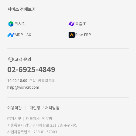
서비스 전체보기
위시켓
요즘IT
AIDP - AX
Rise ERP
고객 문의
02-6925-4849
10:00-18:00
주말·공휴일 제외
help@wishket.com
이용약관
개인정보 처리방침
㈜위시켓
대표이사 : 박우범
서울특별시 강남구 테헤란로 211 3층 ㈜위시켓
사업자등록번호 : 209-81-57303