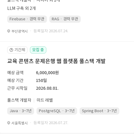
풀스택 개발자
시니어 외 1개
LLM 구축 외 2개
Firebase · 경력 무관
RAG · 경력 무관
re-ranking · 경력 무관
P
· 등록일자 2026.07.24.
부산광역시
기간제
모집 중
🕒
교육 콘텐츠 문제은행 웹 플랫폼 풀스택 개발
예상 금액
6,000,000원
예상 기간
150일
근무 시작일
2026.08.01.
풀스택 개발자
미드 레벨
Java · 3~7년
PostgreSQL · 3~7년
Spring Boot · 3~7년
Pyth
· 등록일자 2026.07.27.
서울특별시