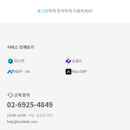
로그인
하여 편리하게 이용하세요!
서비스 전체보기
위시켓
요즘IT
AIDP - AX
Rise ERP
고객 문의
02-6925-4849
10:00-18:00
주말·공휴일 제외
help@wishket.com