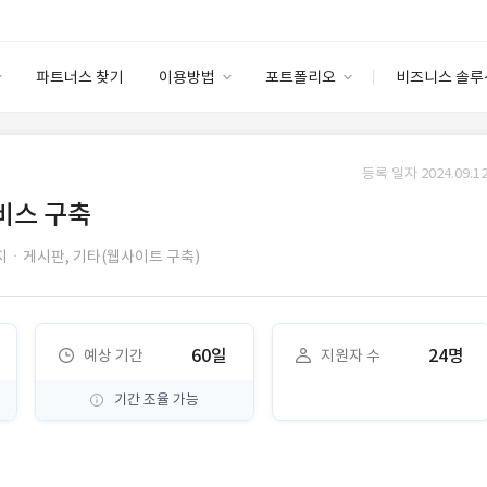
파트너스 찾기
이용방법
포트폴리오
비즈니스 솔루
이용방법
포트폴리오
엔터프라이즈
I
파트너 등급
이용후기
등록 일자 2024.09.12
안심 코드 케어
이용요금
솔루션 마켓
비스 구축
고객센터
스토어
지ㆍ게시판,
기타(웹사이트 구축)
60일
24명
예상 기간
지원자 수
기간 조율 가능