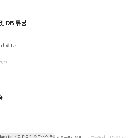
및 DB 튜닝
영 외 1개
.27.
축
 또는 langfuse 등 검증된 오픈소스 프레임워크를 기반으로 시스템을 구축
· 등록일자 2026.07.28.
서울특별시 송파구