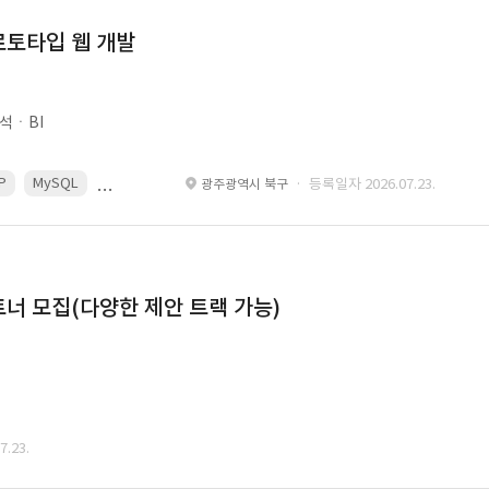
로토타입 웹 개발
석ㆍBI
P
MySQL
React
Spring
· 등록일자 2026.07.23.
광주광역시 북구
너 모집(다양한 제안 트랙 가능)
.23.