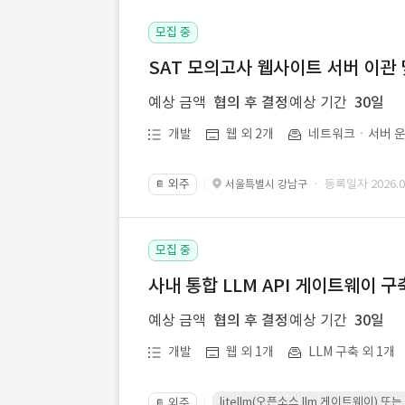
모집 중
SAT 모의고사 웹사이트 서버 이관 
예상 금액
협의 후 결정
예상 기간
30일
개발
웹 외 2개
네트워크ㆍ서버 운
외주
· 등록일자 2026.07
서울특별시 강남구
📔
모집 중
사내 통합 LLM API 게이트웨이 구
예상 금액
협의 후 결정
예상 기간
30일
개발
웹 외 1개
LLM 구축 외 1개
litellm(오픈소스 llm 게이트웨이)
외주
📔