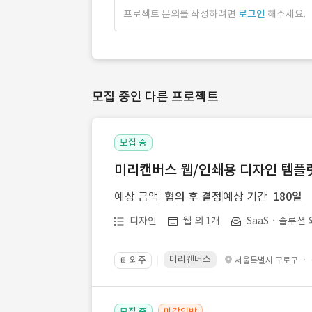
프로젝트 문의를 작성하려면
로그인
해주세요.
모집 중인 다른 프로젝트
모집 중
미리캔버스 웹/인쇄용 디자인 템플릿 
예상 금액
협의 후 결정
예상 기간
180일
디자인
웹 외 1개
SaaSㆍ솔루션 
미리캔버스
외주
·
서울특별시 구로구
📔
모집 중
마감임박