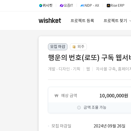
위시켓
요즘IT
AIDP - AX
Rise ERP
프로젝트 등록
프로젝트 찾기
프로젝트 찾기
모집 마감
외주
유사사례 검색 A
행운의 번호(로또) 구독 웹서
개발
디자인
기획
웹
자사몰 구축,
홈페이
10,000,000원
예상 금액
금액 조율 가능
모집 마감일
2024년 09월 26일