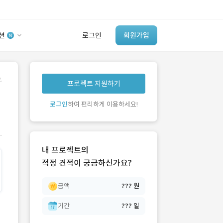
션
로그인
회원가입
유사사례 검색 AI
.
프로젝트 지원하기
‘이런 거’ 만들어본
개발 회사 있어?
로그인
하여 편리하게 이용하세요!
바로가기
내 프로젝트의
적정 견적이 궁금하신가요?
금액
??? 원
기간
??? 일