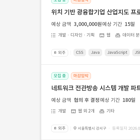
위치 기반 광융합기업 산업지도 프
예상 금액
3,000,000원
예상 기간
15일
개발 · 디자인 · 기획
웹
데이터 분
CSS
Java
JavaScript
JS
외주
📔
모집 중
마감임박
네트워크 전관방송 시스템 개발 파트
예상 금액
협의 후 결정
예상 기간
180일
개발
웹 외 2개
기타
외주
· 등록일자 2026.07
서울특별시 강서구
📔