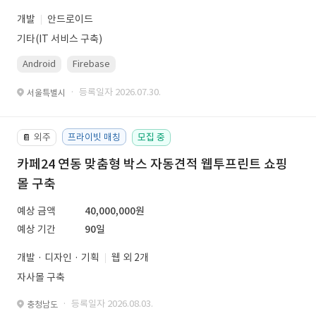
개발
안드로이드
기타(IT 서비스 구축)
Android
Firebase
· 등록일자 2026.07.30.
서울특별시
외주
프라이빗 매칭
모집 중
📔
카페24 연동 맞춤형 박스 자동견적 웹투프린트 쇼핑
몰 구축
예상 금액
40,000,000원
예상 기간
90일
개발 · 디자인 · 기획
웹 외 2개
자사몰 구축
· 등록일자 2026.08.03.
충청남도