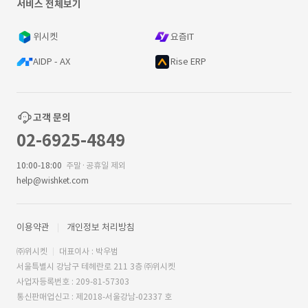
서비스 전체보기
위시켓
요즘IT
AIDP - AX
Rise ERP
고객 문의
02-6925-4849
10:00-18:00
주말·공휴일 제외
help@wishket.com
이용약관
개인정보 처리방침
㈜위시켓
대표이사 : 박우범
서울특별시 강남구 테헤란로 211 3층 ㈜위시켓
사업자등록번호 : 209-81-57303
통신판매업신고 : 제2018-서울강남-02337 호