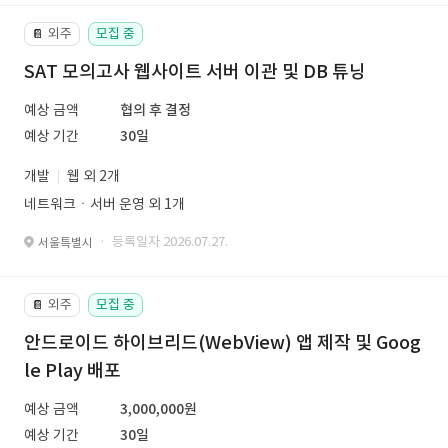
외주
모집 중
📔
SAT 모의고사 웹사이트 서버 이관 및 DB 튜닝
예상 금액
협의 후 결정
예상 기간
30일
개발
웹 외 2개
네트워크ㆍ서버 운영 외 1개
· 등록일자 2026.07.27.
서울특별시
외주
모집 중
📔
안드로이드 하이브리드(WebView) 앱 제작 및 Goog
le Play 배포
예상 금액
3,000,000원
예상 기간
30일