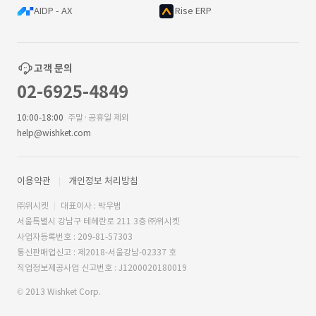
AIDP - AX
Rise ERP
고객 문의
02-6925-4849
10:00-18:00
주말·공휴일 제외
help@wishket.com
이용약관
개인정보 처리방침
㈜위시켓
대표이사 : 박우범
서울특별시 강남구 테헤란로 211 3층 ㈜위시켓
사업자등록번호 : 209-81-57303
통신판매업신고 : 제2018-서울강남-02337 호
직업정보제공사업 신고번호 : J1200020180019
© 2013 Wishket Corp.