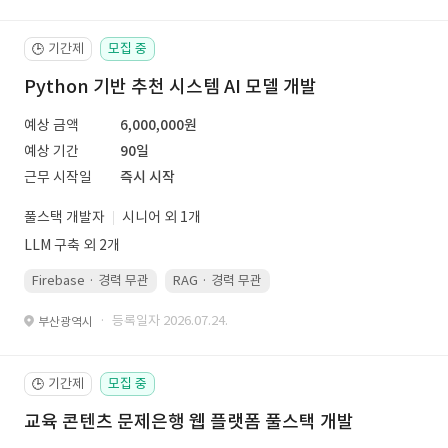
기간제
모집 중
🕒
Python 기반 추천 시스템 AI 모델 개발
예상 금액
6,000,000원
예상 기간
90일
근무 시작일
즉시 시작
풀스택 개발자
시니어 외 1개
LLM 구축 외 2개
Firebase · 경력 무관
RAG · 경력 무관
re-ranking · 경력 무관
P
· 등록일자 2026.07.24.
부산광역시
기간제
모집 중
🕒
교육 콘텐츠 문제은행 웹 플랫폼 풀스택 개발