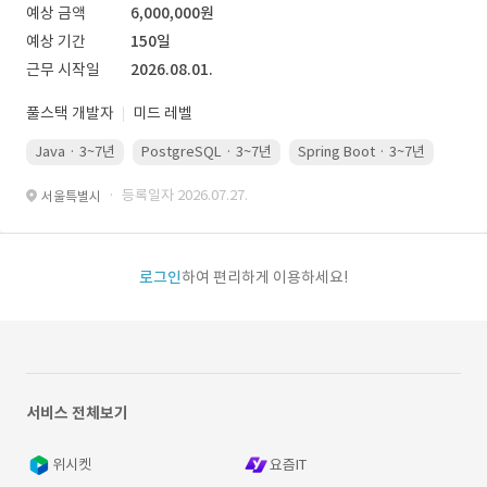
예상 금액
6,000,000원
예상 기간
150일
근무 시작일
2026.08.01.
풀스택 개발자
미드 레벨
Java · 3~7년
PostgreSQL · 3~7년
Spring Boot · 3~7년
Pyth
· 등록일자 2026.07.27.
서울특별시
로그인
하여 편리하게 이용하세요!
서비스 전체보기
위시켓
요즘IT