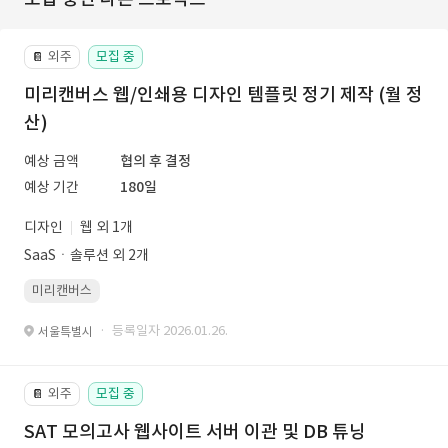
외주
모집 중
📔
미리캔버스 웹/인쇄용 디자인 템플릿 정기 제작 (월 정
산)
예상 금액
협의 후 결정
예상 기간
180일
디자인
웹 외 1개
SaaSㆍ솔루션 외 2개
미리캔버스
· 등록일자 2026.01.26.
서울특별시
외주
모집 중
📔
SAT 모의고사 웹사이트 서버 이관 및 DB 튜닝