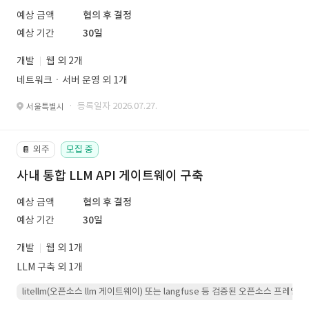
예상 금액
협의 후 결정
예상 기간
30일
개발
웹 외 2개
네트워크ㆍ서버 운영 외 1개
· 등록일자 2026.07.27.
서울특별시
외주
모집 중
📔
사내 통합 LLM API 게이트웨이 구축
예상 금액
협의 후 결정
예상 기간
30일
개발
웹 외 1개
LLM 구축 외 1개
litellm(오픈소스 llm 게이트웨이) 또는 langfuse 등 검증된 오픈소스 프