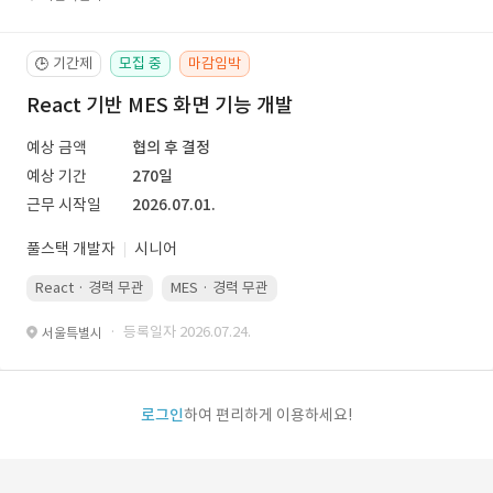
기간제
모집 중
마감임박
🕒
React 기반 MES 화면 기능 개발
예상 금액
협의 후 결정
예상 기간
270일
근무 시작일
2026.07.01.
풀스택 개발자
시니어
React · 경력 무관
MES · 경력 무관
· 등록일자 2026.07.24.
서울특별시
로그인
하여 편리하게 이용하세요!