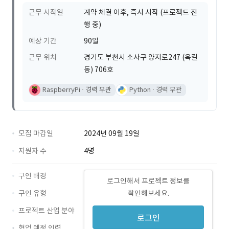
근무 시작일
계약 체결 이후, 즉시 시작 (프로젝트 진
행 중)
예상 기간
90일
근무 위치
경기도 부천시 소사구 양지로247 (옥길
동) 706호
RaspberryPi
경력 무관
Python
경력 무관
모집 마감일
2024년 09월 19일
지원자 수
4명
구인 배경
로그인해서 프로젝트 정보를
구인 유형
확인해보세요.
프로젝트 산업 분야
로그인
협업 예정 인력