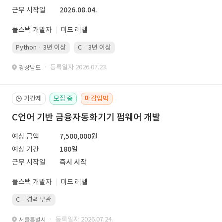
근무 시작일
2026.08.04.
풀스택 개발자
미드 레벨
Python · 3년 이상
C · 3년 이상
· 등록일자 2026.07.23.
경상남도
기간제
모집 중
마감임박
🕒
C언어 기반 금융자동화기기 펌웨어 개발
예상 금액
7,500,000원
예상 기간
180일
근무 시작일
즉시 시작
풀스택 개발자
미드 레벨
C · 경력 무관
· 등록일자 2026.07.24.
서울특별시