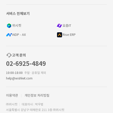
서비스 전체보기
위시켓
요즘IT
AIDP - AX
Rise ERP
고객 문의
02-6925-4849
10:00-18:00
주말·공휴일 제외
help@wishket.com
이용약관
개인정보 처리방침
㈜위시켓
대표이사 : 박우범
서울특별시 강남구 테헤란로 211 3층 ㈜위시켓