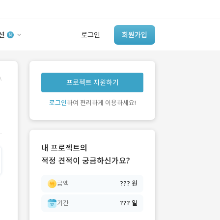
션
로그인
회원가입
유사사례 검색 AI
.
프로젝트 지원하기
‘이런 거’ 만들어본
개발 회사 있어?
로그인
하여 편리하게 이용하세요!
바로가기
내 프로젝트의
적정 견적이 궁금하신가요?
금액
??? 원
기간
??? 일