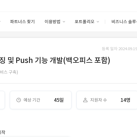
파트너스 찾기
이용방법
포트폴리오
비즈니스 솔루
이용방법
포트폴리오
엔터프라이즈
I
파트너 등급
이용후기
등록 일자 2024.09.19
안심 코드 케어
이용요금
솔루션 마켓
징 및 Push 기능 개발(백오피스 포함)
고객센터
스토어
서비스 구축)
45일
14명
예상 기간
지원자 수
시작