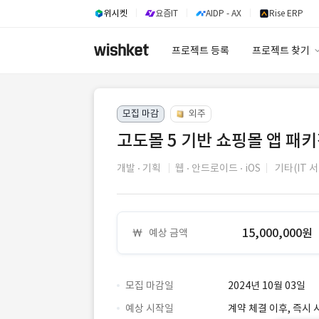
위시켓
요즘IT
AIDP - AX
Rise ERP
프로젝트 등록
프로젝트 찾기
프로젝트 찾기
모집 마감
외주
유사사례 검색 A
고도몰 5 기반 쇼핑몰 앱 패키
개발
기획
웹
안드로이드
iOS
기타(IT 
15,000,000원
예상 금액
모집 마감일
2024년 10월 03일
예상 시작일
계약 체결 이후, 즉시 