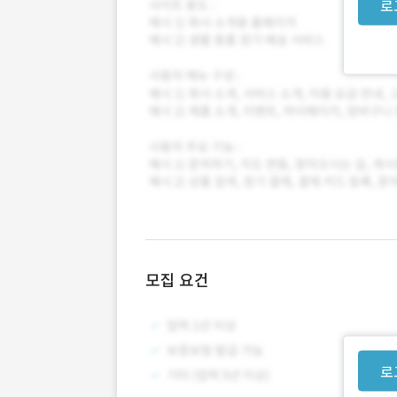
로
모집 요건
로