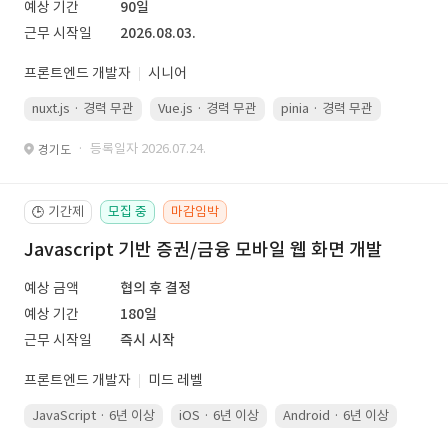
예상 기간
90일
근무 시작일
2026.08.03.
프론트엔드 개발자
시니어
nuxt.js · 경력 무관
Vue.js · 경력 무관
pinia · 경력 무관
TypeScr
· 등록일자 2026.07.24.
경기도
기간제
모집 중
마감임박
🕒
Javascript 기반 증권/금융 모바일 웹 화면 개발
예상 금액
협의 후 결정
예상 기간
180일
근무 시작일
즉시 시작
프론트엔드 개발자
미드 레벨
JavaScript · 6년 이상
iOS · 6년 이상
Android · 6년 이상
Kotli