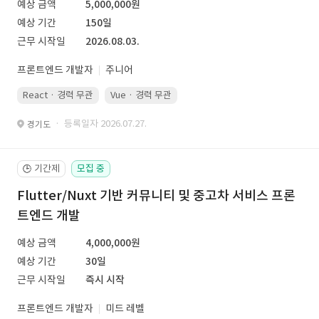
예상 금액
5,000,000원
예상 기간
150일
근무 시작일
2026.08.03.
프론트엔드 개발자
주니어
React · 경력 무관
Vue · 경력 무관
· 등록일자 2026.07.27.
경기도
기간제
모집 중
🕒
Flutter/Nuxt 기반 커뮤니티 및 중고차 서비스 프론
트엔드 개발
예상 금액
4,000,000원
예상 기간
30일
근무 시작일
즉시 시작
프론트엔드 개발자
미드 레벨