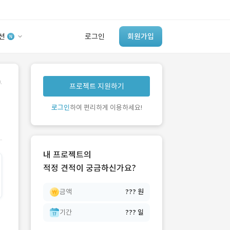
션
로그인
회원가입
유사사례 검색 AI
.
프로젝트 지원하기
‘이런 거’ 만들어본
개발 회사 있어?
로그인
하여 편리하게 이용하세요!
바로가기
내 프로젝트의
적정 견적이 궁금하신가요?
금액
??? 원
기간
??? 일