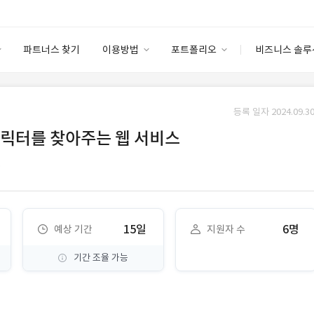
파트너스 찾기
이용방법
포트폴리오
비즈니스 솔루
이용방법
포트폴리오
엔터프라이즈
I
파트너 등급
이용후기
등록 일자 2024.09.30
안심 코드 케어
이용요금
솔루션 마켓
캐릭터를 찾아주는 웹 서비스
고객센터
스토어
)
15일
6명
예상 기간
지원자 수
기간 조율 가능