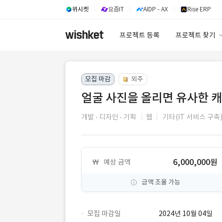
위시켓
요즘IT
AIDP - AX
Rise ERP
프로젝트 등록
프로젝트 찾기
프로젝트 찾기
모집 마감
외주
유사사례 검색 A
얼굴 사진을 올리면 유사한 
개발
디자인
기획
웹
기타(IT 서비스 구축
6,000,000원
예상 금액
금액 조율 가능
모집 마감일
2024년 10월 04일