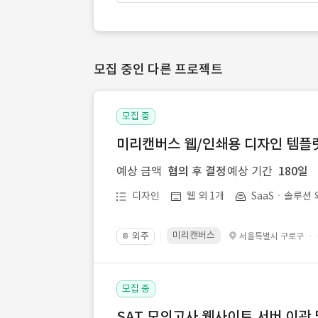
모집 중인 다른 프로젝트
모집 중
미리캔버스 웹/인쇄용 디자인 템플릿 
예상 금액
협의 후 결정
예상 기간
180일
디자인
웹 외 1개
SaaSㆍ솔루션 
미리캔버스
외주
·
서울특별시 구로구
📔
모집 중
SAT 모의고사 웹사이트 서버 이관 