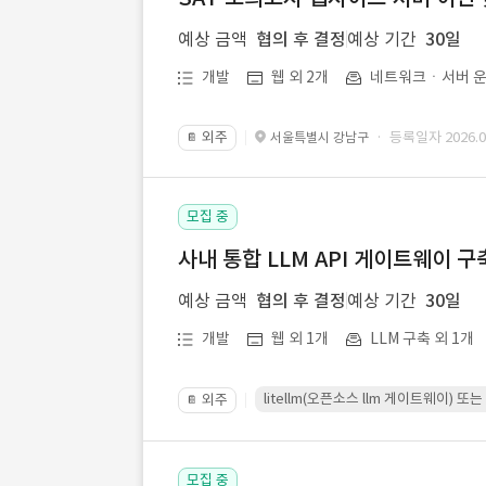
예상 금액
협의 후 결정
예상 기간
30일
개발
웹 외 2개
네트워크ㆍ서버 운
외주
· 등록일자 2026.07
서울특별시 강남구
📔
모집 중
사내 통합 LLM API 게이트웨이 구
예상 금액
협의 후 결정
예상 기간
30일
개발
웹 외 1개
LLM 구축 외 1개
litellm(오픈소스 llm 게이트웨이)
외주
📔
모집 중