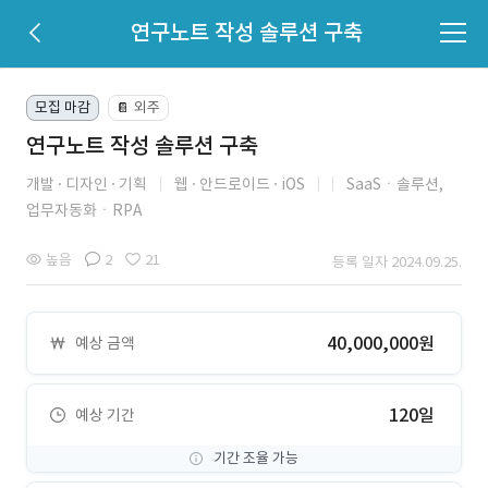
연구노트 작성 솔루션 구축
모집 마감
외주
📔
연구노트 작성 솔루션 구축
개발
디자인
기획
웹
안드로이드
iOS
SaaSㆍ솔루션,
업무자동화ㆍRPA
높음
2
21
등록 일자 2024.09.25.
40,000,000원
예상 금액
120일
예상 기간
기간 조율 가능