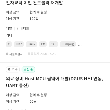
전자교탁 메인 컨트롤러 재개발
예상 금액
협의 후 결정
예상 기간
120일
개발
임베디드
기타
C
.Net
Linux
C#
C++
FFmpeg
VisualStudio
OrC
· 등록일자 2026.07.28.
서울특별시
외주
모집 중
📔
의료 장비 Host MCU 펌웨어 개발(DGUS HMI 연동,
UART 통신)
예상 금액
협의 후 결정
예상 기간
60일