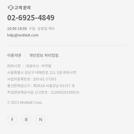
고객 문의
02-6925-4849
10:00-18:00
주말·공휴일 제외
help@wishket.com
이용약관
개인정보 처리방침
㈜위시켓
대표이사 : 박우범
서울특별시 강남구 테헤란로 211 3층 ㈜위시켓
사업자등록번호 : 209-81-57303
통신판매업신고 : 제2018-서울강남-02337 호
직업정보제공사업 신고번호 : J1200020180019
© 2013 Wishket Corp.