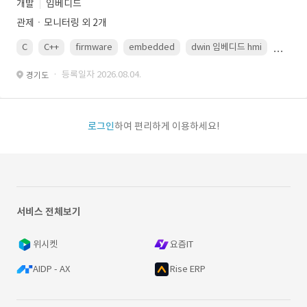
개발
임베디드
관제ㆍ모니터링 외 2개
C
C++
firmware
embedded
dwin 임베디드 hmi
uart
· 등록일자 2026.08.04.
경기도
로그인
하여 편리하게 이용하세요!
서비스 전체보기
위시켓
요즘IT
AIDP - AX
Rise ERP