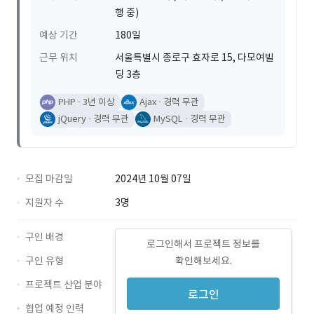
행 중)
예상 기간
180일
근무 위치
서울특별시 종로구 효자로 15, 다모여빌
딩 3층
PHP
3년 이상
Ajax
경력 무관
jQuery
경력 무관
MySQL
경력 무관
모집 마감일
2024년 10월 07일
지원자 수
3명
구인 배경
로그인해서 프로젝트 정보를
구인 유형
확인해보세요.
프로젝트 산업 분야
로그인
협업 예정 인력