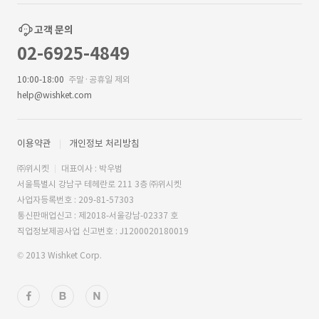
고객 문의
02-6925-4849
10:00-18:00
주말·공휴일 제외
help@wishket.com
이용약관
개인정보 처리방침
㈜위시켓
대표이사 : 박우범
서울특별시 강남구 테헤란로 211 3층 ㈜위시켓
사업자등록번호 : 209-81-57303
통신판매업신고 : 제2018-서울강남-02337 호
직업정보제공사업 신고번호 : J1200020180019
© 2013 Wishket Corp.