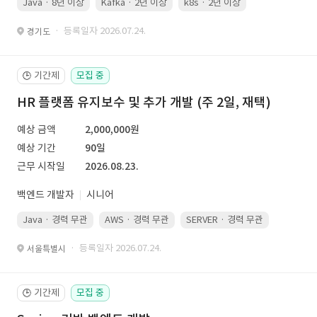
Java · 8년 이상
Kafka · 2년 이상
k8s · 2년 이상
Spring Boot 
· 등록일자 2026.07.24.
경기도
기간제
모집 중
🕒
HR 플랫폼 유지보수 및 추가 개발 (주 2일, 재택)
예상 금액
2,000,000원
예상 기간
90일
근무 시작일
2026.08.23.
백엔드 개발자
시니어
Java · 경력 무관
AWS · 경력 무관
SERVER · 경력 무관
· 등록일자 2026.07.24.
서울특별시
기간제
모집 중
🕒