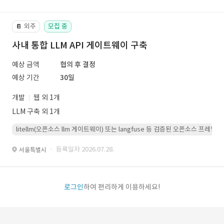
외주
모집 중
📔
사내 통합 LLM API 게이트웨이 구축
예상 금액
협의 후 결정
예상 기간
30일
개발
웹 외 1개
LLM 구축 외 1개
litellm(오픈소스 llm 게이트웨이) 또는 langfuse 등 검증된 오픈소스 프
· 등록일자 2026.07.28.
서울특별시
로그인
하여 편리하게 이용하세요!