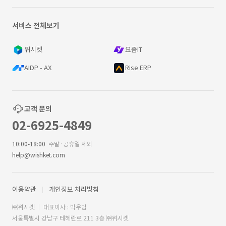
서비스 전체보기
위시켓
요즘IT
AIDP - AX
Rise ERP
고객 문의
02-6925-4849
10:00-18:00
주말·공휴일 제외
help@wishket.com
이용약관
개인정보 처리방침
㈜위시켓
대표이사 : 박우범
서울특별시 강남구 테헤란로 211 3층 ㈜위시켓