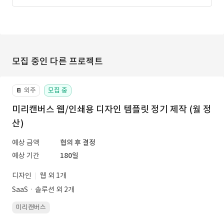
모집 중인 다른 프로젝트
외주
모집 중
📔
미리캔버스 웹/인쇄용 디자인 템플릿 정기 제작 (월 정
산)
예상 금액
협의 후 결정
예상 기간
180일
디자인
웹 외 1개
SaaSㆍ솔루션 외 2개
미리캔버스