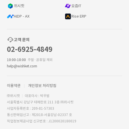
위시켓
요즘IT
AIDP - AX
Rise ERP
고객 문의
02-6925-4849
10:00-18:00
주말·공휴일 제외
help@wishket.com
이용약관
개인정보 처리방침
㈜위시켓
대표이사 : 박우범
서울특별시 강남구 테헤란로 211 3층 ㈜위시켓
사업자등록번호 : 209-81-57303
통신판매업신고 : 제2018-서울강남-02337 호
직업정보제공사업 신고번호 : J1200020180019