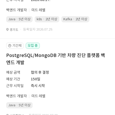
백엔드 개발자
미드 레벨
Java · 5년 이상
k8s · 2년 이상
Kafka · 2년 이상
· 등록일자 2026.07.29.
경기도
기간제
모집 중
🕒
PostgreSQL/MongoDB 기반 차량 진단 플랫폼 백
엔드 개발
예상 금액
협의 후 결정
예상 기간
150일
근무 시작일
즉시 시작
백엔드 개발자
미드 레벨
Java · 5년 이상