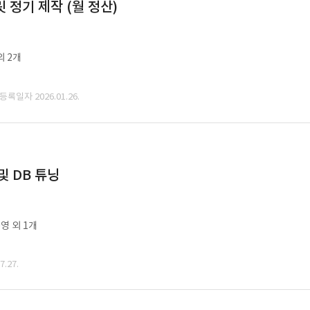
정기 제작 (월 정산)
외 2개
 등록일자 2026.01.26.
및 DB 튜닝
영 외 1개
.27.