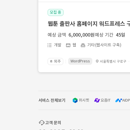
모집 중
웹툰 출판사 홈페이지 워드프레스 구
예상 금액
6,000,000원
예상 기간
45일
개발
웹
기타(웹사이트 구축)
WordPress
외주
서울특별시 구로구
📔
서비스 전체보기
위시켓
요즘IT
AIDP
고객 문의