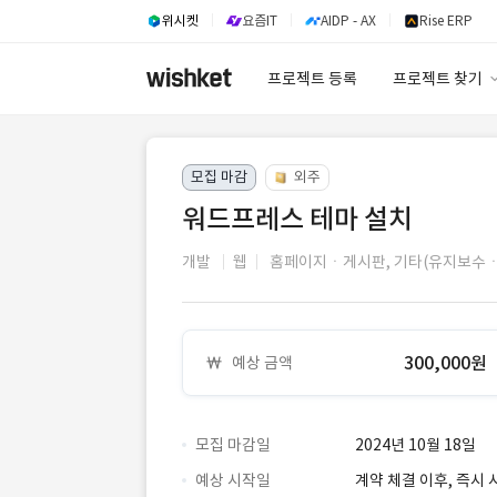
위시켓
요즘IT
AIDP - AX
Rise ERP
프로젝트 등록
프로젝트 찾기
프로젝트 찾기
모집 마감
외주
유사사례 검색 A
워드프레스 테마 설치
개발
웹
홈페이지ㆍ게시판,
기타(유지보수
300,000원
예상 금액
모집 마감일
2024년 10월 18일
예상 시작일
계약 체결 이후, 즉시 