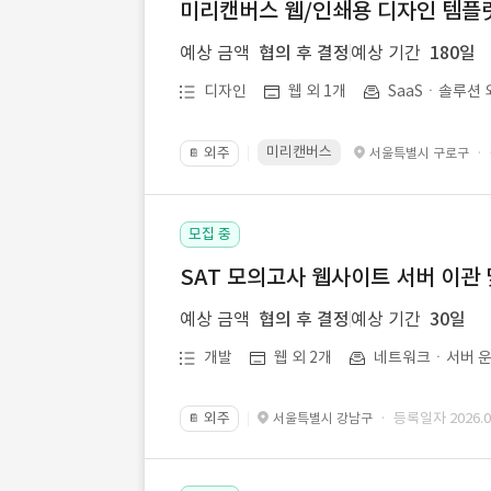
미리캔버스 웹/인쇄용 디자인 템플릿 
예상 금액
협의 후 결정
예상 기간
180일
디자인
웹 외 1개
SaaSㆍ솔루션 
미리캔버스
외주
·
서울특별시 구로구
📔
모집 중
SAT 모의고사 웹사이트 서버 이관 
예상 금액
협의 후 결정
예상 기간
30일
개발
웹 외 2개
네트워크ㆍ서버 운
외주
· 등록일자 2026.07
서울특별시 강남구
📔