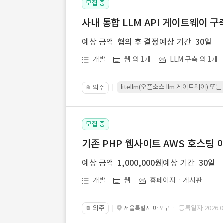
모집 중
사내 통합 LLM API 게이트웨이 구
예상 금액
협의 후 결정
예상 기간
30일
개발
웹 외 1개
LLM 구축 외 1개
litellm(오픈소스 llm 게이트웨이)
외주
📔
모집 중
기존 PHP 웹사이트 AWS 호스팅 
예상 금액
1,000,000원
예상 기간
30일
개발
웹
홈페이지ㆍ게시판
외주
· 등록일자 2026.07
서울특별시 마포구
📔