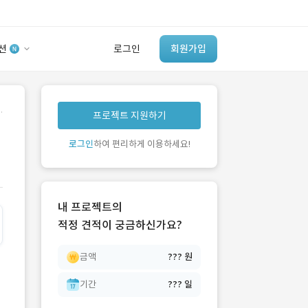
션
로그인
회원가입
유사사례 검색 AI
.
프로젝트 지원하기
‘이런 거’ 만들어본
개발 회사 있어?
로그인
하여 편리하게 이용하세요!
바로가기
내 프로젝트의
적정 견적이 궁금하신가요?
금액
??? 원
기간
??? 일