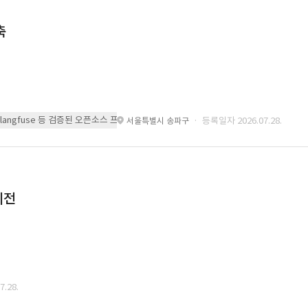
축
 또는 langfuse 등 검증된 오픈소스 프레임워크를 기반으로 시스템을 구축
· 등록일자 2026.07.28.
서울특별시 송파구
이전
.28.