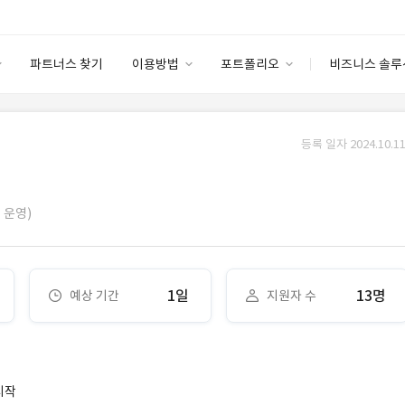
파트너스 찾기
이용방법
포트폴리오
비즈니스 솔루
이용방법
포트폴리오
엔터프라이즈
I
파트너 등급
이용후기
등록 일자 2024.10.11
안심 코드 케어
이용요금
솔루션 마켓
고객센터
스토어
ㆍ운영)
1일
13명
예상 기간
지원자 수
시작