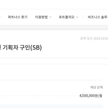
파트너스 찾기
이용방법
포트폴리오
비즈니스 솔루
이용방법
포트폴리오
엔터프라이즈
I
파트너 등급
이용후기
등록 일자 2024.10.08
안심 코드 케어
이용요금
솔루션 마켓
 기획자 구인(SB)
고객센터
스토어
예상 금액
4,500,000원/월