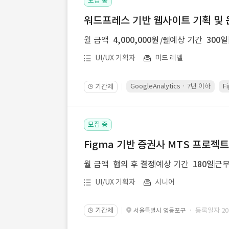
모집 중
워드프레스 기반 웹사이트 기획 및 
월 금액
4,000,000원
예상 기간
300일
/월
UI/UX 기획자
미드 레벨
GoogleAnalytics · 7년 이하
F
기간제
🕒
모집 중
Figma 기반 증권사 MTS 프로젝트 
월 금액
협의 후 결정
예상 기간
180일
근무
UI/UX 기획자
시니어
기간제
· 등록일자 2026
서울특별시 영등포구
🕒