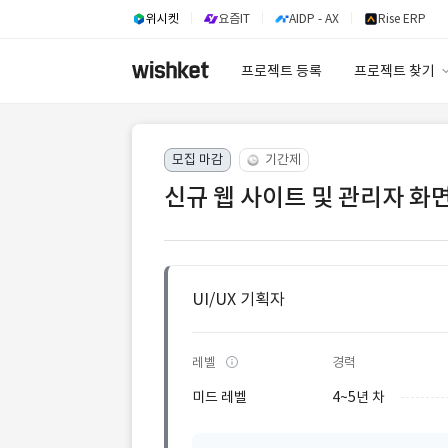
위시켓
요즘IT
AIDP - AX
Rise ERP
프로젝트 등록
프로젝트 찾기
프로젝트 찾기
모집 마감
기간제
유사사례 검색 A
신규 웹 사이트 및 관리자 화면
UI/UX 기획자
레벨
경력
미드 레벨
4~5년 차