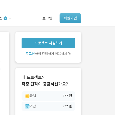
션
로그인
회원가입
유사사례 검색 AI
.
프로젝트 지원하기
‘이런 거’ 만들어본
개발 회사 있어?
로그인
하여 편리하게 이용하세요!
바로가기
내 프로젝트의
적정 견적이 궁금하신가요?
금액
??? 원
기간
??? 일