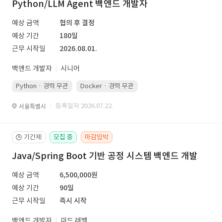
Python/LLM Agent 백엔드 개발자
예상 금액
협의 후 결정
예상 기간
180일
근무 시작일
2026.08.01.
백엔드 개발자
시니어
Python · 경력 무관
Docker · 경력 무관
Kubernetes · 경력 무관
· 등록일자 2026.07.22.
서울특별시
기간제
모집 중
마감임박
🕒
Java/Spring Boot 기반 공정 시스템 백엔드 개발
예상 금액
6,500,000원
예상 기간
90일
근무 시작일
즉시 시작
백엔드 개발자
미드 레벨