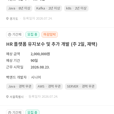
Java · 8년 이상
Kafka · 2년 이상
k8s · 2년 이상
Spring Boot 
· 등록일자 2026.07.24.
경기도
기간제
모집 중
마감임박
🕒
HR 플랫폼 유지보수 및 추가 개발 (주 2일, 재택)
예상 금액
2,000,000원
예상 기간
90일
근무 시작일
2026.08.23.
백엔드 개발자
시니어
Java · 경력 무관
AWS · 경력 무관
SERVER · 경력 무관
· 등록일자 2026.07.24.
서울특별시
기간제
모집 중
🕒