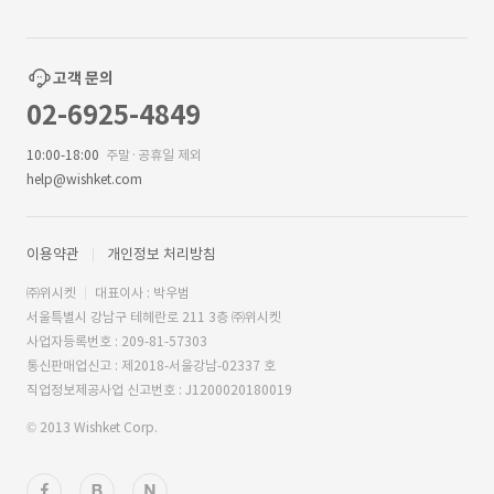
고객 문의
02-6925-4849
10:00-18:00
주말·공휴일 제외
help@wishket.com
이용약관
개인정보 처리방침
㈜위시켓
대표이사 : 박우범
서울특별시 강남구 테헤란로 211 3층 ㈜위시켓
사업자등록번호 : 209-81-57303
통신판매업신고 : 제2018-서울강남-02337 호
직업정보제공사업 신고번호 : J1200020180019
© 2013 Wishket Corp.