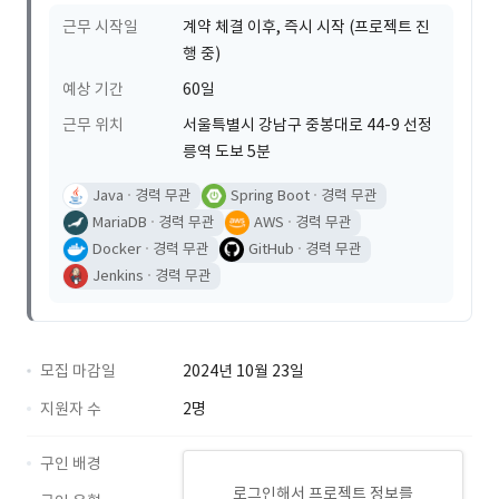
근무 시작일
계약 체결 이후, 즉시 시작 (프로젝트 진
행 중)
예상 기간
60일
근무 위치
서울특별시 강남구 중봉대로 44-9 선정
릉역 도보 5분
Java
경력 무관
Spring Boot
경력 무관
MariaDB
경력 무관
AWS
경력 무관
Docker
경력 무관
GitHub
경력 무관
Jenkins
경력 무관
모집 마감일
2024년 10월 23일
지원자 수
2명
구인 배경
로그인해서 프로젝트 정보를