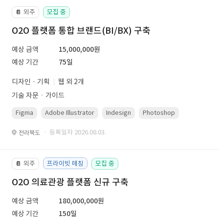
외주
모집 중
📔
O2O 플랫폼 통합 브랜드(BI/BX) 구축
예상 금액
15,000,000원
예상 기간
75일
디자인 · 기획
웹 외 2개
기술 자문ㆍ가이드
Figma
Adobe Illustrator
Indesign
Photoshop
· 등록일자 2026.08.03.
전라북도
외주
프라이빗 매칭
모집 중
📔
O2O 의료관광 플랫폼 신규 구축
예상 금액
180,000,000원
예상 기간
150일