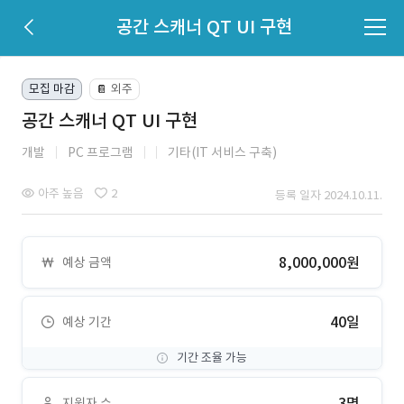
공간 스캐너 QT UI 구현
모집 마감
외주
📔
공간 스캐너 QT UI 구현
개발
PC 프로그램
기타(IT 서비스 구축)
아주 높음
2
등록 일자 2024.10.11.
8,000,000원
예상 금액
40일
예상 기간
기간 조율 가능
3명
지원자 수