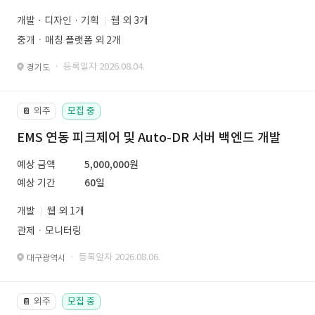
개발 · 디자인 · 기획
웹 외 3개
중개ㆍ매칭 플랫폼 외 2개
· 등록일자 2026.08.04.
경기도
외주
모집 중
📔
EMS 연동 피크제어 및 Auto-DR 서버 백엔드 개발
예상 금액
5,000,000원
예상 기간
60일
개발
웹 외 1개
관제ㆍ모니터링
· 등록일자 2026.08.06.
대구광역시
외주
모집 중
📔