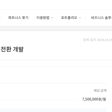
파트너스 찾기
이용방법
포트폴리오
비즈니스 솔루
이용방법
포트폴리오
엔터프라이즈
I
파트너 등급
이용후기
등록 일자 2024.10.14
안심 코드 케어
이용요금
솔루션 마켓
a 전환 개발
고객센터
스토어
예상 금액
7,500,000원/월