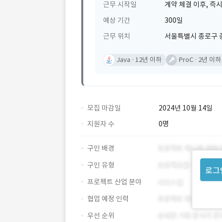
근무 시작일
계약 체결 이후, 즉시
예상 기간
300일
근무 위치
서울특별시 종로구 
Java
12년 이하
ProC
2년 이하
모집 마감일
2024년 10월 14일
지원자 수
0명
구인 배경
구인 유형
로그
프로젝트 산업 분야
협업 예정 인력
우선 순위