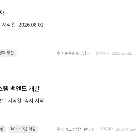
발자
 시작일
2026.08.01.
 경력 무관
Kubernetes · 경력 무관
Git · 경력 무관
restful api · 경력 
· 등록일자 2026.07.22.
서울특별시 강남구
 시스템 백엔드 개발
근무 시작일
즉시 시작
이상
k8s · 2년 이상
Spring Boot · 3년 이상
Airflow · 2년 이상
· 등록일자 2026.07.24.
경기도 성남시 분당구