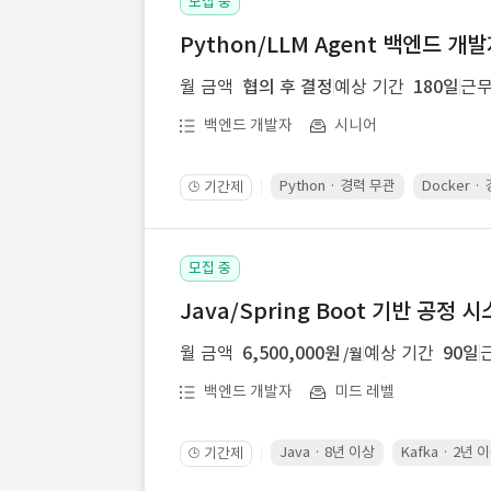
모집 중
Python/LLM Agent 백엔드 개
월 금액
협의 후 결정
예상 기간
180일
근무
백엔드 개발자
시니어
Python · 경력 무관
Docker ·
기간제
🕒
모집 중
Java/Spring Boot 기반 공정
월 금액
6,500,000원
예상 기간
90일
/월
백엔드 개발자
미드 레벨
Java · 8년 이상
Kafka · 2년 
기간제
🕒