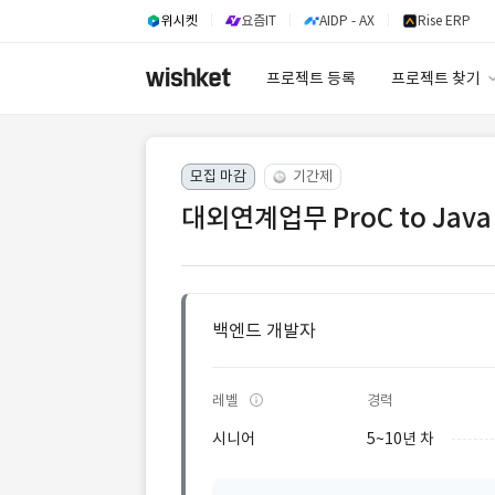
위시켓
요즘IT
AIDP - AX
Rise ERP
프로젝트 등록
프로젝트 찾기
프로젝트 찾기
모집 마감
기간제
유사사례 검색 A
대외연계업무 ProC to Jav
백엔드 개발자
레벨
경력
시니어
5~10년 차