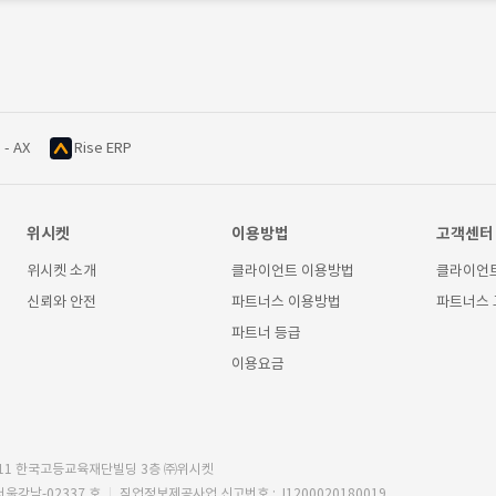
 - AX
Rise ERP
위시켓
이용방법
고객센터
위시켓 소개
클라이언트 이용방법
클라이언
신뢰와 안전
파트너스 이용방법
파트너스
파트너 등급
이용요금
11 한국고등교육재단빌딩 3층 ㈜위시켓
서울강남-02337 호
직업정보제공사업 신고번호 : J1200020180019