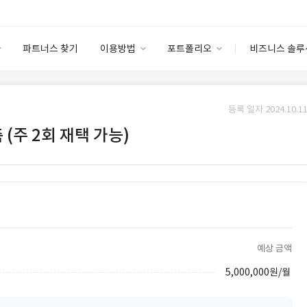
파트너스 찾기
이용방법
포트폴리오
비즈니스 솔루
이용방법
포트폴리오
엔터프라이즈
I
파트너 등급
이용후기
등록 일자 2024.10.11
안심 코드 케어
이용요금
솔루션 마켓
 (주 2회 재택 가능)
고객센터
스토어
예상 금액
5,000,000원/월