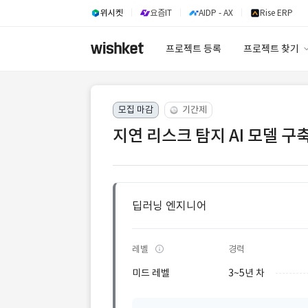
위시켓
요즘IT
AIDP - AX
Rise ERP
프로젝트 등록
프로젝트 찾기
프로젝트 찾기
모집 마감
기간제
유사사례 검색 A
지연 리스크 탐지 AI 모델 구축
딥러닝 엔지니어
레벨
경력
미드 레벨
3~5년 차