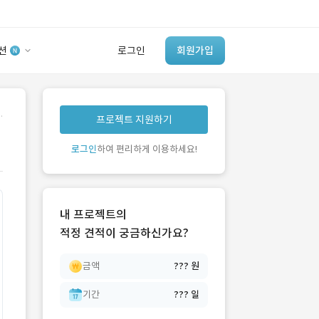
션
로그인
회원가입
유사사례 검색 AI
.
프로젝트 지원하기
‘이런 거’ 만들어본
개발 회사 있어?
로그인
하여 편리하게 이용하세요!
바로가기
내 프로젝트의
적정 견적이 궁금하신가요?
금액
??? 원
기간
??? 일