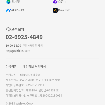
위시켓
요즘IT
AIDP - AX
Rise ERP
고객 문의
02-6925-4849
10:00-18:00
주말·공휴일 제외
help@wishket.com
이용약관
개인정보 처리방침
㈜위시켓
대표이사 : 박우범
서울특별시 강남구 테헤란로 211 3층 ㈜위시켓
사업자등록번호 : 209-81-57303
통신판매업신고 : 제2018-서울강남-02337 호
직업정보제공사업 신고번호 : J1200020180019
© 2013 Wishket Corp.