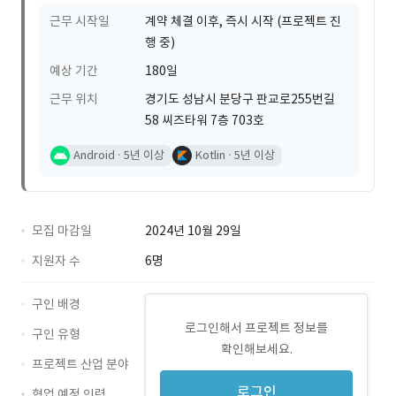
근무 시작일
계약 체결 이후, 즉시 시작 (프로젝트 진
행 중)
예상 기간
180일
근무 위치
경기도 성남시 분당구 판교로255번길
58 씨즈타워 7층 703호
Android
5년 이상
Kotlin
5년 이상
모집 마감일
2024년 10월 29일
지원자 수
6명
구인 배경
로그인해서 프로젝트 정보를
구인 유형
확인해보세요.
프로젝트 산업 분야
로그인
협업 예정 인력