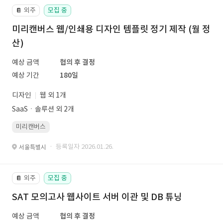
외주
모집 중
📔
미리캔버스 웹/인쇄용 디자인 템플릿 정기 제작 (월 정
산)
예상 금액
협의 후 결정
예상 기간
180일
디자인
웹 외 1개
SaaSㆍ솔루션 외 2개
미리캔버스
· 등록일자 2026.01.26.
서울특별시
외주
모집 중
📔
SAT 모의고사 웹사이트 서버 이관 및 DB 튜닝
예상 금액
협의 후 결정