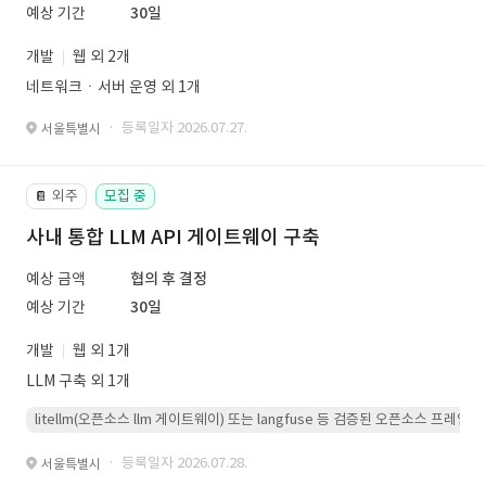
예상 기간
30일
개발
웹 외 2개
네트워크ㆍ서버 운영 외 1개
· 등록일자 2026.07.27.
서울특별시
외주
모집 중
📔
사내 통합 LLM API 게이트웨이 구축
예상 금액
협의 후 결정
예상 기간
30일
개발
웹 외 1개
LLM 구축 외 1개
litellm(오픈소스 llm 게이트웨이) 또는 langfuse 등 검증된 오픈소스 프
· 등록일자 2026.07.28.
서울특별시