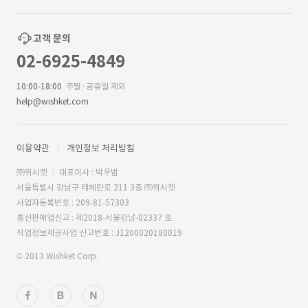
고객 문의
02-6925-4849
10:00-18:00
주말·공휴일 제외
help@wishket.com
이용약관
개인정보 처리방침
㈜위시켓
대표이사 : 박우범
서울특별시 강남구 테헤란로 211 3층 ㈜위시켓
사업자등록번호 : 209-81-57303
통신판매업신고 : 제2018-서울강남-02337 호
직업정보제공사업 신고번호 : J1200020180019
© 2013 Wishket Corp.