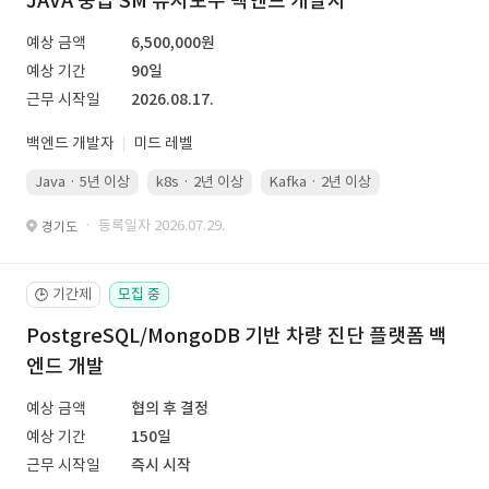
JAVA 중급 SM 유지보수 백엔드 개발자
예상 금액
6,500,000원
예상 기간
90일
근무 시작일
2026.08.17.
백엔드 개발자
미드 레벨
Java · 5년 이상
k8s · 2년 이상
Kafka · 2년 이상
· 등록일자 2026.07.29.
경기도
기간제
모집 중
🕒
PostgreSQL/MongoDB 기반 차량 진단 플랫폼 백
엔드 개발
예상 금액
협의 후 결정
예상 기간
150일
근무 시작일
즉시 시작