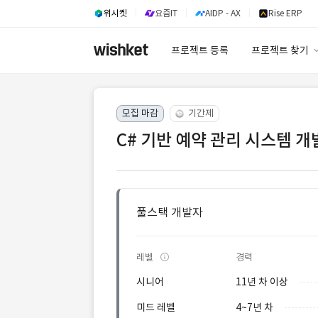
위시켓
요즘IT
AIDP - AX
Rise ERP
프로젝트 등록
프로젝트 찾기
프로젝트 찾기
모집 마감
기간제
유사사례 검색 A
C# 기반 예약 관리 시스템 개
풀스택 개발자
레벨
경력
시니어
11년 차 이상
미드 레벨
4~7년 차