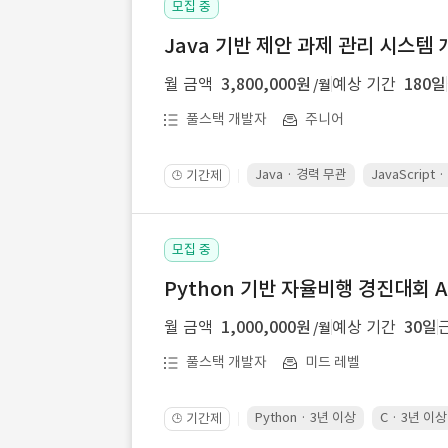
모집 중
Java 기반 제안 과제 관리 시스템 
월 금액
3,800,000원
예상 기간
180일
/월
풀스택 개발자
주니어
Java · 경력 무관
JavaScript
기간제
🕒
모집 중
Python 기반 자율비행 경진대회 A
월 금액
1,000,000원
예상 기간
30일
/월
풀스택 개발자
미드 레벨
Python · 3년 이상
C · 3년 이상
기간제
🕒