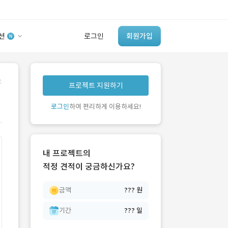
션
로그인
회원가입
유사사례 검색 AI
.
프로젝트 지원하기
‘이런 거’ 만들어본
개발 회사 있어?
로그인
하여 편리하게 이용하세요!
바로가기
내 프로젝트의
적정 견적이 궁금하신가요?
금액
??? 원
기간
??? 일