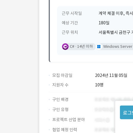
근무 시작일
계약 체결 이후, 즉시
예상 기간
180일
근무 위치
서울특별시 금천구
C#
14년 이하
Windows Server
모집 마감일
2024년 11월 05일
지원자 수
10명
구인 배경
구인 유형
로그
프로젝트 산업 분야
협업 예정 인력