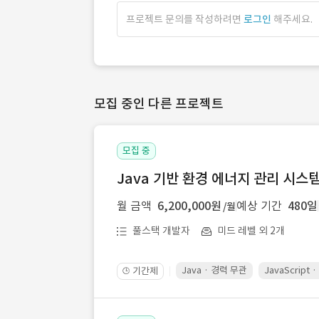
프로젝트 문의를 작성하려면
로그인
해주세요.
모집 중인 다른 프로젝트
모집 중
Java 기반 환경 에너지 관리 시스
월 금액
6,200,000원
예상 기간
480일
/월
풀스택 개발자
미드 레벨 외 2개
Java · 경력 무관
JavaScript
기간제
🕒