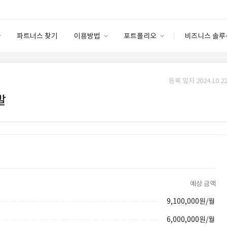
파트너스 찾기
이용방법
포트폴리오
비즈니스 솔루
이용방법
포트폴리오
엔터프라이즈
I
파트너 등급
이용후기
등록 일자 2024.10.22
안심 코드 케어
이용요금
솔루션 마켓
발
고객센터
스토어
예상 금액
9,100,000원/월
6,000,000원/월