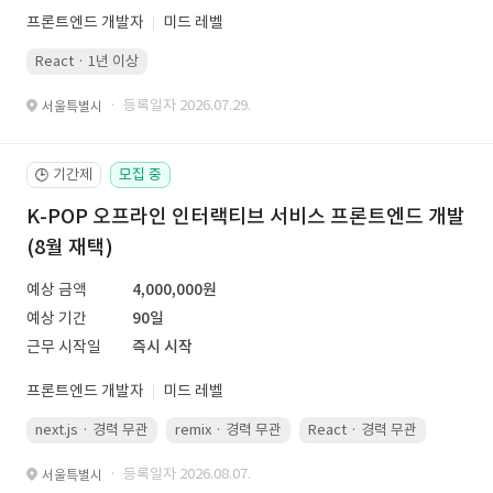
프론트엔드 개발자
미드 레벨
React · 1년 이상
· 등록일자 2026.07.29.
서울특별시
기간제
모집 중
🕒
K-POP 오프라인 인터랙티브 서비스 프론트엔드 개발
(8월 재택)
예상 금액
4,000,000원
예상 기간
90일
근무 시작일
즉시 시작
프론트엔드 개발자
미드 레벨
next.js · 경력 무관
remix · 경력 무관
React · 경력 무관
Vue.js
· 등록일자 2026.08.07.
서울특별시