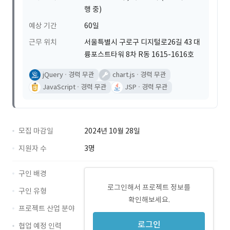
행 중)
예상 기간
60일
근무 위치
서울특별시 구로구 디지털로26길 43 대
륭포스트타워 8차 R동 1615-1616호
jQuery
경력 무관
chart.js
경력 무관
JavaScript
경력 무관
JSP
경력 무관
모집 마감일
2024년 10월 28일
지원자 수
3명
구인 배경
로그인해서 프로젝트 정보를
구인 유형
확인해보세요.
프로젝트 산업 분야
로그인
협업 예정 인력