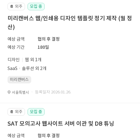
외주
모집 중
📔
미리캔버스 웹/인쇄용 디자인 템플릿 정기 제작 (월 정
산)
예상 금액
협의 후 결정
예상 기간
180일
디자인
웹 외 1개
SaaSㆍ솔루션 외 2개
미리캔버스
· 등록일자 2026.01.26.
서울특별시
외주
모집 중
📔
SAT 모의고사 웹사이트 서버 이관 및 DB 튜닝
예상 금액
협의 후 결정