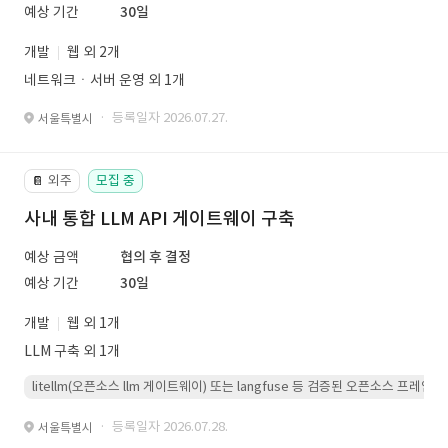
예상 기간
30일
개발
웹 외 2개
네트워크ㆍ서버 운영 외 1개
· 등록일자 2026.07.27.
서울특별시
외주
모집 중
📔
사내 통합 LLM API 게이트웨이 구축
예상 금액
협의 후 결정
예상 기간
30일
개발
웹 외 1개
LLM 구축 외 1개
litellm(오픈소스 llm 게이트웨이) 또는 langfuse 등 검증된 오픈소스 프
· 등록일자 2026.07.28.
서울특별시