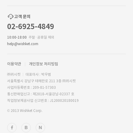
고객 문의
02-6925-4849
10:00-18:00
주말·공휴일 제외
help@wishket.com
이용약관
개인정보 처리방침
㈜위시켓
대표이사 : 박우범
서울특별시 강남구 테헤란로 211 3층 ㈜위시켓
사업자등록번호 : 209-81-57303
통신판매업신고 : 제2018-서울강남-02337 호
직업정보제공사업 신고번호 : J1200020180019
© 2013 Wishket Corp.