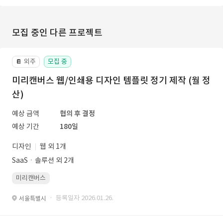
모집 중인 다른 프로젝트
외주
모집 중
📔
미리캔버스 웹/인쇄용 디자인 템플릿 정기 제작 (월 정
산)
예상 금액
협의 후 결정
예상 기간
180일
디자인
웹 외 1개
SaaSㆍ솔루션 외 2개
미리캔버스
· 등록일자 2026.01.26.
서울특별시