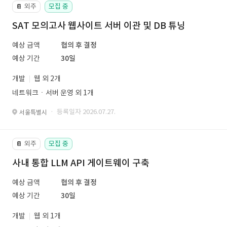
외주
모집 중
📔
SAT 모의고사 웹사이트 서버 이관 및 DB 튜닝
예상 금액
협의 후 결정
예상 기간
30일
개발
웹 외 2개
네트워크ㆍ서버 운영 외 1개
· 등록일자 2026.07.27.
서울특별시
외주
모집 중
📔
사내 통합 LLM API 게이트웨이 구축
예상 금액
협의 후 결정
예상 기간
30일
개발
웹 외 1개