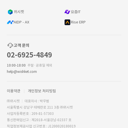
위시켓
요즘IT
AIDP - AX
Rise ERP
고객 문의
02-6925-4849
10:00-18:00
주말·공휴일 제외
help@wishket.com
이용약관
개인정보 처리방침
㈜위시켓
대표이사 : 박우범
서울특별시 강남구 테헤란로 211 3층 ㈜위시켓
사업자등록번호 : 209-81-57303
통신판매업신고 : 제2018-서울강남-02337 호
직업정보제공사업 신고번호 : J1200020180019