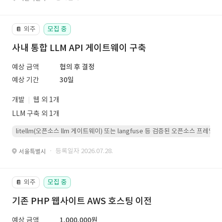
외주
모집 중
📔
사내 통합 LLM API 게이트웨이 구축
예상 금액
협의 후 결정
예상 기간
30일
개발
웹 외 1개
LLM 구축 외 1개
litellm(오픈소스 llm 게이트웨이) 또는 langfuse 등 검증된 오픈소스 프
· 등록일자 2026.07.28.
서울특별시
외주
모집 중
📔
기존 PHP 웹사이트 AWS 호스팅 이전
예상 금액
1,000,000원