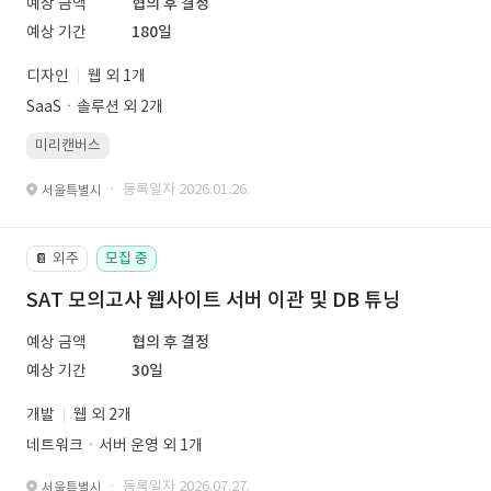
예상 금액
협의 후 결정
예상 기간
180일
디자인
웹 외 1개
SaaSㆍ솔루션 외 2개
미리캔버스
· 등록일자 2026.01.26.
서울특별시
외주
모집 중
📔
SAT 모의고사 웹사이트 서버 이관 및 DB 튜닝
예상 금액
협의 후 결정
예상 기간
30일
개발
웹 외 2개
네트워크ㆍ서버 운영 외 1개
· 등록일자 2026.07.27.
서울특별시