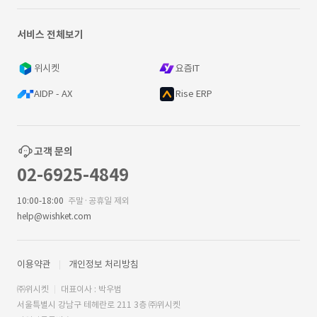
서비스 전체보기
위시켓
요즘IT
AIDP - AX
Rise ERP
고객 문의
02-6925-4849
10:00-18:00
주말·공휴일 제외
help@wishket.com
이용약관
개인정보 처리방침
㈜위시켓
대표이사 : 박우범
서울특별시 강남구 테헤란로 211 3층 ㈜위시켓