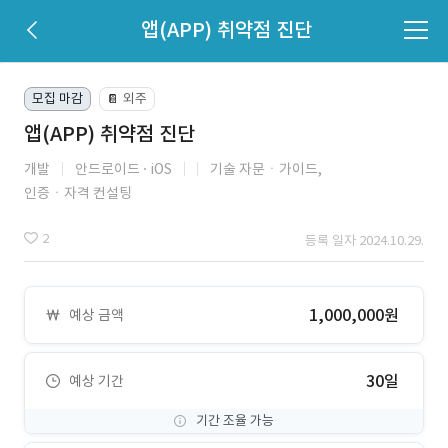
앱(APP) 취약점 진단
모집 마감
외주
📔
앱(APP) 취약점 진단
개발
안드로이드
iOS
기술 자문ㆍ가이드,
인증ㆍ자격 컨설팅
2
등록 일자 2024.10.29.
1,000,000원
예상 금액
30일
예상 기간
기간 조율 가능