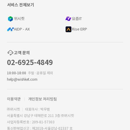
서비스 전체보기
위시켓
요즘IT
AIDP - AX
Rise ERP
고객 문의
02-6925-4849
10:00-18:00
주말·공휴일 제외
help@wishket.com
이용약관
개인정보 처리방침
㈜위시켓
대표이사 : 박우범
서울특별시 강남구 테헤란로 211 3층 ㈜위시켓
사업자등록번호 : 209-81-57303
통신판매업신고 : 제2018-서울강남-02337 호