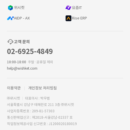
위시켓
요즘IT
AIDP - AX
Rise ERP
고객 문의
02-6925-4849
10:00-18:00
주말·공휴일 제외
help@wishket.com
이용약관
개인정보 처리방침
㈜위시켓
대표이사 : 박우범
서울특별시 강남구 테헤란로 211 3층 ㈜위시켓
사업자등록번호 : 209-81-57303
통신판매업신고 : 제2018-서울강남-02337 호
직업정보제공사업 신고번호 : J1200020180019